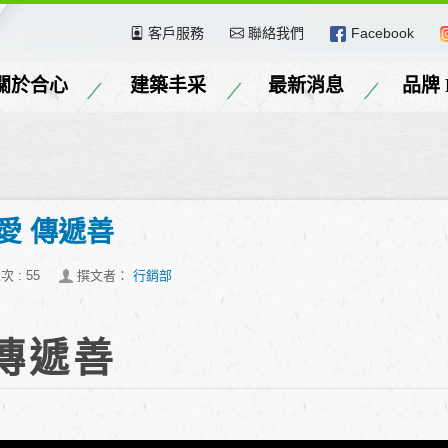
客戶服務
聯絡我們
Facebook
關於合心
建築丰采
最新消息
品牌 
愛 傳遞善
次 :
55
撰文者：
行銷部
傳遞善