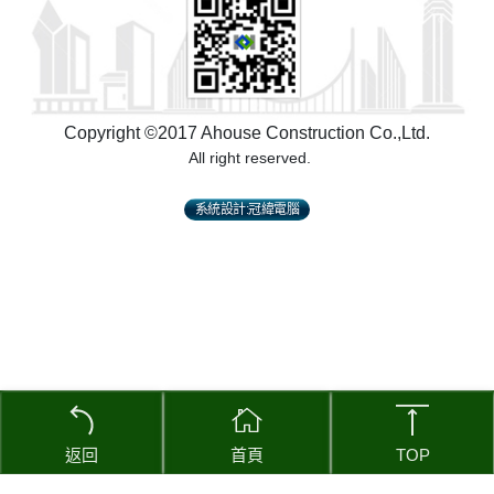
Copyright ©2017 Ahouse Construction Co.,Ltd.
 All right reserved.
系統設計:冠緯電腦
返回
首頁
TOP